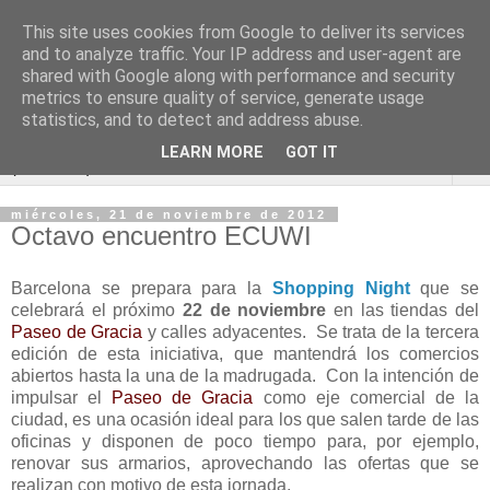
This site uses cookies from Google to deliver its services
Blog de Economía y
and to analyze traffic. Your IP address and user-agent are
shared with Google along with performance and security
Derecho
metrics to ensure quality of service, generate usage
statistics, and to detect and address abuse.
LEARN MORE
GOT IT
▼
miércoles, 21 de noviembre de 2012
Octavo encuentro ECUWI
Barcelona se prepara para la
Shopping Night
que se
celebrará el próximo
22 de noviembre
en las tiendas del
Paseo de Gracia
y calles adyacentes. Se trata de la tercera
edición de esta iniciativa, que mantendrá los comercios
abiertos hasta la una de la madrugada. Con la intención de
impulsar el
Paseo de Gracia
como eje comercial de la
ciudad, es una ocasión ideal para los que salen tarde de las
oficinas y disponen de poco tiempo para, por ejemplo,
renovar sus armarios, aprovechando las ofertas que se
realizan con motivo de esta jornada.