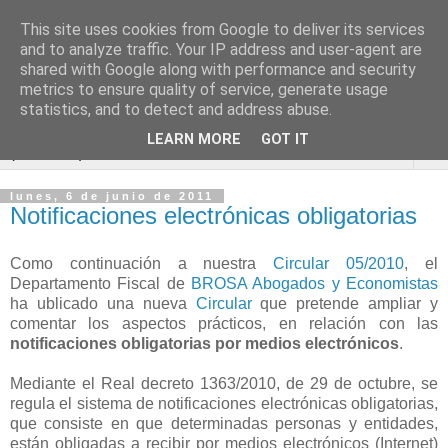
This site uses cookies from Google to deliver its services
Blog de Economía y
and to analyze traffic. Your IP address and user-agent are
shared with Google along with performance and security
Derecho
metrics to ensure quality of service, generate usage
statistics, and to detect and address abuse.
LEARN MORE
GOT IT
▼
lunes, 6 de junio de 2011
Notificaciones electrónicas obligatorias
Como continuación a nuestra
Circular 05/2010
, el
Departamento Fiscal de
BROSA Abogados y Economistas
ha ublicado una nueva
Circular
que pretende ampliar y
comentar los aspectos prácticos, en relación con las
notificaciones obligatorias por medios electrónicos
.
Mediante el Real decreto 1363/2010, de 29 de octubre, se
regula el sistema de notificaciones electrónicas obligatorias,
que consiste en que determinadas personas y entidades,
están obligadas a recibir por medios electrónicos (Internet)