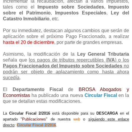
incrementar la recaudación, afectan a varios impuestos,
tales como el
Impuesto sobre Sociedades
,
Impuesto
sobre el Patrimonio
,
Impuestos Especiales
,
Ley del
Catastro Inmobiliario
, etc.
Por su inmediatez, destacan algunos cambios que serán de
aplicación sobre el próximo Pago Fraccionado, a realizar
hasta el 20 de diciembre
, por parte de grandes empresas.
Asimismo, la modificación de la
Ley General Tributaria
señala que
los pagos de tributos repercutibles (
IVA
) o los
Pagos Fraccionados del Impuesto sobre Sociedades
no
podrán ser objeto de aplazamiento como hasta ahora
sucedía
.
El
Departamento Fiscal
de
BROSA Abogados y
Economistas
ha publicado una nueva
Circular Fiscal
en la
que se detallan estas modificaciones.
La
Circular Fiscal 2/2016
est
á
disponible para su
DESCARGA
e
n
el
apartado "
Publicaciones
" de nuestra
web
o
siguiendo este enlace
directo
:
Circular Fiscal 2/2016
.