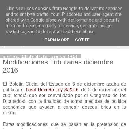
This site uses cookies from Google to deliver its services
Blog de Economía y
and to analyze traffic. Your IP address and user-agent are
shared with Google along with performance and security
Derecho
metrics to ensure quality of service, generate usage
statistics, and to detect and address abuse.
LEARN MORE
GOT IT
▼
martes, 13 de diciembre de 2016
Modificaciones Tributarias diciembre
2016
El Boletín Oficial del Estado de 3 de diciembre acaba de
publicar el
Real Decreto-Ley 3/2016
, de 2 de diciembre (el
cual tendrá que ser convalidado por el Congreso de los
Diputados), con la finalidad de tomar medidas de política
económica que ayuden a corregir desequilibrios en la
misma.
Estas modificaciones, que se basan en la pretensión de