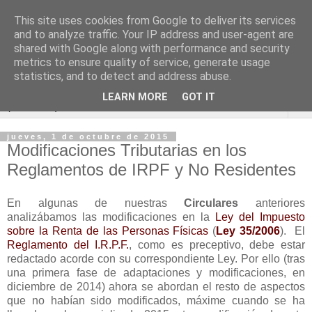
This site uses cookies from Google to deliver its services
Blog de Economía y
and to analyze traffic. Your IP address and user-agent are
shared with Google along with performance and security
Derecho
metrics to ensure quality of service, generate usage
statistics, and to detect and address abuse.
LEARN MORE
GOT IT
▼
jueves, 1 de octubre de 2015
Modificaciones Tributarias en los
Reglamentos de IRPF y No Residentes
En algunas de nuestras
Circulares
anteriores
analizábamos las modificaciones en la
Ley del Impuesto
sobre la Renta de las Personas Físicas
(
Ley 35/2006
). El
Reglamento del I.R.P.F.
, como es preceptivo, debe estar
redactado acorde con su correspondiente Ley. Por ello (tras
una primera fase de adaptaciones y modificaciones, en
diciembre de 2014) ahora se abordan el resto de aspectos
que no habían sido modificados, máxime cuando se ha