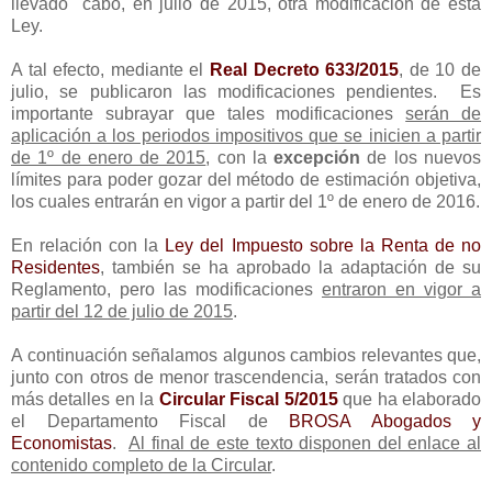
llevado cabo, en julio de 2015, otra modificación de esta
Ley.
A tal efecto, mediante el
Real Decreto 633/2015
, de 10 de
julio, se publicaron las modificaciones pendientes. Es
importante subrayar que tales modificaciones
serán de
aplicación a los periodos impositivos que se inicien a partir
de 1º de enero de 2015
, con la
excepción
de los nuevos
límites para poder gozar del método de estimación objetiva,
los cuales entrarán en vigor a partir del 1º de enero de 2016.
En relación con la
Ley del Impuesto sobre la Renta de no
Residentes
, también se ha aprobado la adaptación de su
Reglamento, pero las modificaciones
entraron en vigor a
partir del 12 de julio de 2015
.
A continuación señalamos algunos cambios relevantes que,
junto con otros de menor trascendencia, serán tratados con
más detalles en la
Circular Fiscal 5/2015
que ha elaborado
el Departamento Fiscal de
BROSA Abogados y
Economistas
.
Al final de este texto disponen del enlace al
contenido completo de la Circular
.