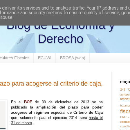
deliver its services and to analyze traffic. Your IP address and
formance and security metrics to ensure quality of service, ge
 abuse.
Blog de Economía y
Derecho
culares Fiscales
ECUWI
BROSA (web)
azo para acogerse al criterio de caja,
ETIQ
347
7
aeropu
amnist
En el
BOE
de 30 de diciembre de 2013 se ha
balanc
publicado la
ampliación del plazo para poder
fisc
acogerse al régimen especial de Criterio de Caja
CNC
c
que -solamente para el ejercicio 2014- será
hasta el
contabi
31 de marzo
.
compli