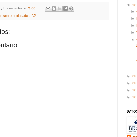
▼
20
y Economistas
en
2:22
►
to sobre sociedades
,
IVA
►
►
ios:
►
▼
ntario
►
20
►
20
►
20
►
20
DATO