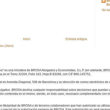
B
Ec
Ver to
Inicio
Entrada antigua
ios (Atom)
o" es una iniciativa de BROSA Abogados y Economistas, S.L.P. (en adelante, BROS
na en el Tomo 32204, Folio 163, Hoja B-83268, con CIF B60-145752.
al en Avenida Diagonal, 598 de Barcelona y su dirección de correo electrónico de 
ivulgativo. BROSA declina cualquier responsabilidad sobre decisiones que puedan
ión contenida en el mismo, siendo, en todo caso, necesario complementarlo con e
n titularidad de BROSA o de terceros colaboradores que han autorizado su utilizac
l o parcial sin la autorización expresa de BROSA. Esta autorización no será neces