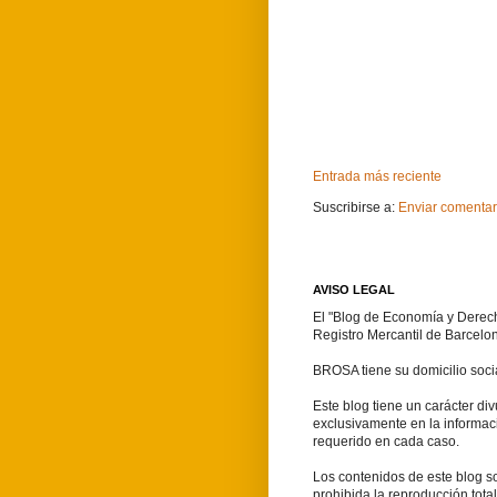
Entrada más reciente
Suscribirse a:
Enviar comentar
AVISO LEGAL
El "Blog de Economía y Derech
Registro Mercantil de Barcelo
BROSA tiene su domicilio soci
Este blog tiene un carácter d
exclusivamente en la informac
requerido en cada caso.
Los contenidos de este blog so
prohibida la reproducción tota