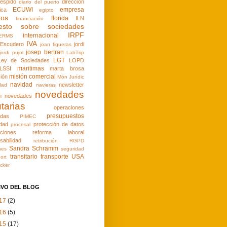
espido
direccion
diario del puerto
ECUWI
empresa
ica
egipto
tos
florida
ILN
financiación
esto sobre sociedades
IRPF
internacional
ERMS
IVA
 Escudero
jordi
joan figueras
josep bertran
jordi pujol
LabTrip
LGT
Ley de Sociedades
LOPD
maritimas
LSSI
marta brosa
misión comercial
ión
Món Jurídic
navidad
newsletter
dad
navieras
novedades
n
novedades
utarias
operaciones
presupuestos
adas
PIMEC
idad
protección de datos
procesal
aciones
reforma laboral
sabilidad
retribución
RGPD
Sandra Schramm
nes
seguridad
transitario
transporte
USA
ort
cker
IVO DEL BLOG
17
(2)
16
(5)
15
(17)