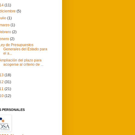
14
(11)
diciembre
(5)
julio
(1)
marzo
(1)
febrero
(2)
enero
(2)
Ley de Presupuestos
Generales del Estado para
el a...
Ampliación del plazo para
acogerse al criterio de ...
13
(18)
12
(31)
11
(21)
10
(12)
S PERSONALES