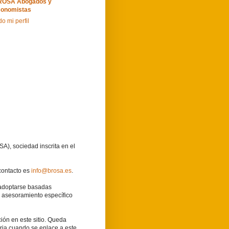
ROSA Abogados y
onomistas
do mi perfil
A), sociedad inscrita en el
contacto es
info@brosa.es
.
 adoptarse basadas
l asesoramiento específico
ión en este sitio. Queda
aria cuando se enlace a este