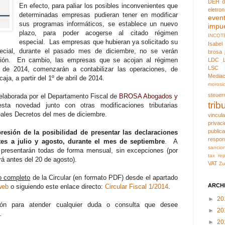
DEH
d
En efecto, para paliar los posibles inconvenientes que
eletron
determinadas empresas pudieran tener en modificar
even
sus programas informáticos, se establece un nuevo
impu
plazo, para poder acogerse al citado régimen
INCOT
especial. Las empresas que hubieran ya solicitado su
Isabel
ecial, durante el pasado mes de diciembre, no se verán
brosa
ción. En cambio, las empresas que se acojan al régimen
LDC
LSC
e de 2014, comenzarán a contabilizar las operaciones, de
Mediac
aja, a partir del 1º de abril de 2014.
morosi
steuer
elaborada por el Departamento Fiscal de
BROSA Abogados y
trib
ta novedad junto con otras modificaciones tributarias
eales Decretos del mes de diciembre.
vincul
privac
public
resión de la posibilidad de presentar las declaraciones
respon
es a julio y agosto, durante el mes de septiembre
. A
sancio
 presentarán todas de forma mensual, sin excepciones (por
tax rep
ará antes del 20 de agosto).
VAT
Zu
o completo
de la Circular (en formato PDF) desde el apartado
ARCH
web
o siguiendo este enlace directo:
Circular Fiscal 1/2014
.
►
20
ón para atender cualquier duda o consulta que desee
►
20
.
►
20