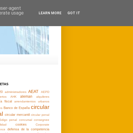
 user-agent
nerate usage
LEARN MORE
GOT IT
UETAS
AEAT
20
administradores
AEPD
aleman
ertos
AHK
alquileres
ía fiscal
arrendamientos urbanos
circular
Banco de España
es
al
circular mercantil
circular penal
ódigo penal
concursal
consegnee
cookies
lidad
Corporate
defensa de la competencia
ance