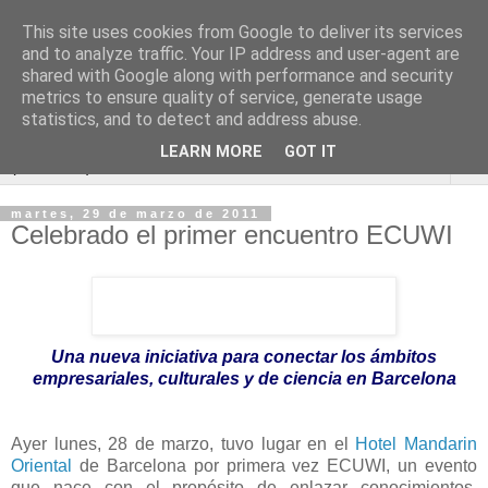
This site uses cookies from Google to deliver its services
Blog de Economía y
and to analyze traffic. Your IP address and user-agent are
shared with Google along with performance and security
Derecho
metrics to ensure quality of service, generate usage
statistics, and to detect and address abuse.
LEARN MORE
GOT IT
▼
martes, 29 de marzo de 2011
Celebrado el primer encuentro ECUWI
Una nueva iniciativa para conectar los ámbitos
empresariales, culturales y de ciencia en Barcelona
Ayer lunes, 28 de marzo, tuvo lugar en el
Hotel Mandarin
Oriental
de Barcelona por primera vez ECUWI, un evento
que nace con el propósito de enlazar conocimientos,